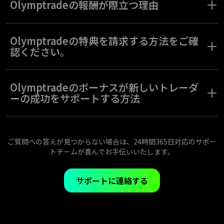
特典を手に入れましょう。Advancedステータスを取得するには、
Olymptradeの報酬が際立つ理由
口座通貨に応じて最低$500/€500、または100 USDTの入金が必要
です。Expertステータスを取得するには、最低$2000/€2000、ま
Olymptradeのリワードは、あなたのトレード体験を向上させるた
たは500 USDTの入金が必要です。また、ライブアカウントで取引
めに、成功に合わせたユニークな特典を提供します。入金に基づ
Olymptradeの特典を請求する方法をご確
を行い、経験値を獲得することでステータスをアップグレードす
くボーナスから、上級戦略やインジケーターのようなロイヤリテ
認ください。
ることもできます。
ィベースのツールまで、各リワードはトレード体験に価値を加え
るように設計されています。これらの機会を活用して、潜在能力
Olymptradeの報酬と特典の受け取りは簡単です。まず、デポジッ
を最大限に引き出し、Olymptradeで目標をより早く達成しましょ
トボーナスやロイヤルティプログラムのツールなど、利用可能な
Olymptradeのボーナスが新しいトレーダ
う。
オプションを確認してください。ご自身のトレードニーズに合っ
ーの成功をサポートする方法
たものを選び、シンプルな手順に従って有効化してください。
Olymptradeはスムーズなプロセスを提供し、これらのツールを活
トレードを始めるのは難しいかもしれませんが、Olymptradeは成
用してトレードパフォーマンスを向上させることに集中できるよ
功をサポートするツールを提供しています。リスクフリートレー
うにしています。
ドや入金ボーナスなどの初心者向け機能により、実践的な経験を
ご質問への答えが見つからない場合は、24時間365日対応のサポー
積みながら安全にトレードを探求できます。これらのツールは、
トチームが喜んでお手伝いいたします。
初心者トレーダーが戦略を試し、スキルを磨き、成功への強固な
基盤を築く自信を与えます。
サポートに連絡する