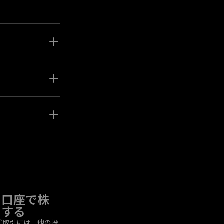
に取引を開始し、
閉するだけです。
これを行うこと
モ口座で株
引する
式取引には、他の投