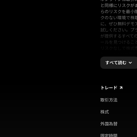
と同様にリスクが
らのリスクを最小
クのない環境で株
に、ぜひ無料デモ
試しください。プ
が提供するすべて
ールを見つけるこ
リスクなしで株式
Olymptradeで
をつけましょう！
すべて読む
トレード
取引方法
株式
外国為替
固定時間