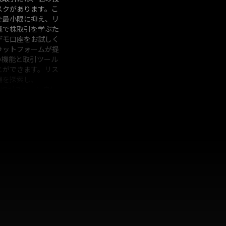
スクがあります。こ
を最小限に抑え、リ
境で株取引を学ぶた
デモ口座をお試しく
ラットフォームが提
の機能と取引ツール
とができます。リス
場を探索し、
deで取引スキルに自信
う！