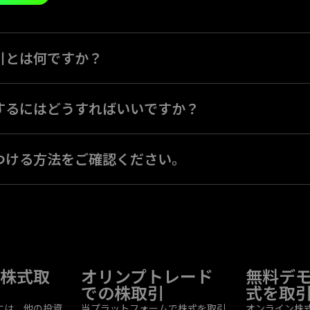
引とは何ですか？
の取引と同様に、株式市場での取引は、株価の変動から利益を得るため
成り立っています。
するにはどうすればいいですか？
は、プラットフォームで3つの取引モードのいずれかを使って取引を開
つける方法をご確認ください。
には、最も有望な需要の可能性を持つ企業を特定する必要があります。
タル分析の重要な部分です。
株式取
オリンプトレード
無料デ
での株取引
式を取
には、他の投資
当プラットフォームで株式を取引
オンライン株