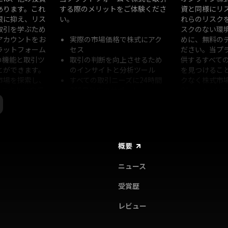
あります。これ
する際のメリットをご体験くださ
資と同様にリ
限に抑え、リス
い。
れらのリスク
取引を学ぶため
スクのない環
アカウントをお
実際の市場価格で株式にアク
めに、無料の
ラットフォーム
セス
ださい。当プ
の機能と取引ツ
取引の判断を向上させるため
供するすべて
とができます。
のインサイトと分析ツール
を見つけるこ
市場を探索し、
すべての取引ニーズに24時間
クなく株式市
取引スキルに自信
365日対応のサポート
Olymptra
をつけましょ
Olymptradeでは、トレーダーと
してのスキル向上をサポートし、
優れた株取引体験のための最適な
条件を提供することに尽力してい
概要
ます！
ニュース
受賞歴
レビュー