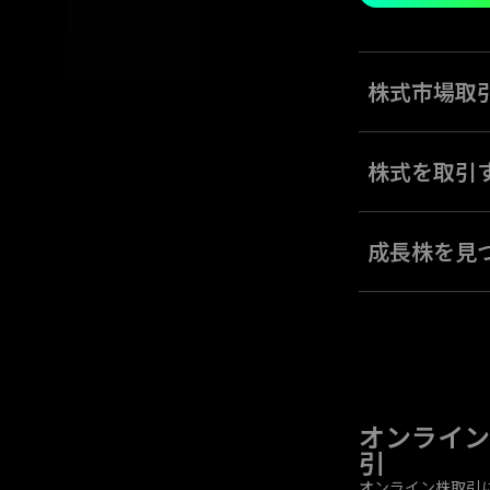
株式市場取
他の資産タイプで
終了することから
株式を取引
株式を取引するに
成長株を見
成長株を見つける
は、ファンダメン
オンライン
引
オンライン株取引