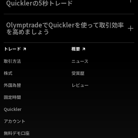
Quicklerでは、すべての取引がわずか5秒で完了するため、トレー
Quicklerの5秒トレード
ダーはチャートから直接迅速かつ効率的に取引を行うことができ
ます。
スピーディーな市場活動を得意とするトレーダーの皆様に、
Quicklerは理想的なソリューションを提供します。短期的な価格
OlymptradeでQuicklerを使って取引効率
変動を活用するために設計されたQuicklerの5秒トレードで、市場
を高めましょう
のトレンドに素早く対応できます。
Quicklerは、Olymptradeプラットフォームでスピードと精度を持
トレード
概要
って取引するためのユニークな機会を提供します。これは、短期
間の市場の動きを利用して素早く利益を得たいトレーダーのため
取引方法
ニュース
に設計されています。Olymptradeに参加して、Quicklerを使って
今日からあなたのトレードを向上させましょう！
株式
受賞歴
外国為替
レビュー
固定時間
Quickler
アカウント
無料デモ口座