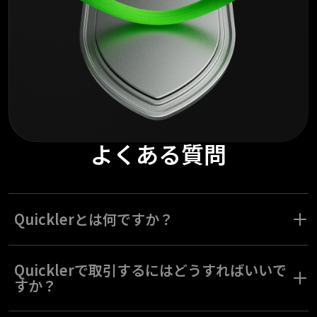
よくある質問
Quicklerとは何ですか？
Quicklerは、Olymptradeが開発したトレーディングインストゥル
メントです。これは「クイックトレーディング」として知られ
Quicklerで取引するにはどうすればいいで
る、スピーディーな取引のために設計されています。
すか？