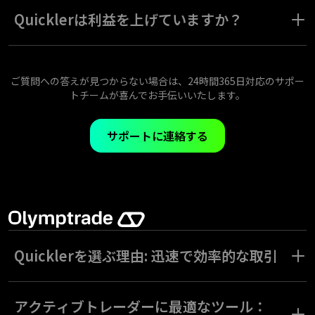
Quicklerでの取引は他の固定時間取引と似ています。価格が動く
方向を選び、取引を開始すると、5秒後に自動的に終了します。
Quicklerは利益を上げていますか？
Quicklerの収益性は、他の固定時間資産と同様に表示されます。
実際の取引結果は、ご自身のスキルと戦略に依存します。ただ
し、このインストゥルメントの5秒という特性により、迅速な取引
ご質問への答えが見つからない場合は、24時間365日対応のサポー
結果が得られることは確かです。
トチームが喜んでお手伝いいたします。
サポートに連絡する
Quicklerを選ぶ理由: 迅速で効率的な取引
Quicklerは、洗練された数学モデルにより、従来の取引手段とは
異なり、広範な市場のボラティリティ指数として機能します。
アクティブトレーダーに最適なツール：