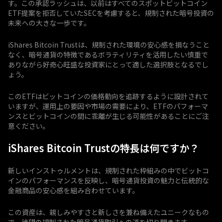
す。この承認ラッシュは、以前はすべてのスポットビットコイン
ETF提案を拒否していたSECを考慮すると、規制された暗号投資の
未来への大きな一歩です。
iShares Bitcoin Trustは、規制された環境の安心感を損なうこと
なく、暗号通貨の特徴であるボラティリティを活用したい慎重で
ありながら好奇心旺盛な投資家にとって適した選択肢となるでし
ょう。
このETFはビットコインの価格動向を追跡するように設計されて
いますが、運用上の要因や市場の需要により、ETFのパフォーマ
ンスとビットコインの間に乖離が生じる可能性があることにご注
意ください。
iShares Bitcoin Trustの特長は何ですか？
新しいインストゥルメントは、規制された枠組みの中でビットコ
インのパフォーマンスを反映し、暗号通貨投資の魅力と伝統的な
金融商品の安心感を組み合わせています。
この資産は、親しみやすさと新しさを兼ね備えたユニークなもの