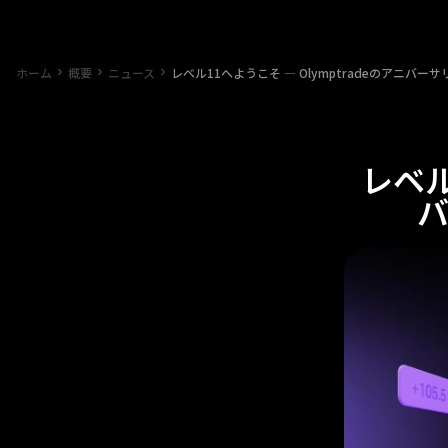
ホーム
概要
ニュース
レベル11へようこそ — Olymptradeのアニバ
レベル