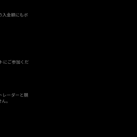
の入金額にもボ
ントにご参加くだ
トレーダーと競
せん。