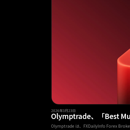
2026年3月23日
Olymptrade、「Best Mul
Olymptrade は、FXDailyInfo Forex Br