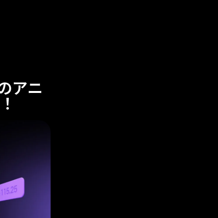
eのアニ
！